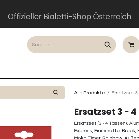
Offizieller Bialetti-Shop Österreich
lusiv
Dolce und Gabbana
Perfetto Moka
Gesch
Alle Produkte
Ersatzset 3
Ersatzset 3 -
Ersatzset (3 - 4 Tassen), Alu
Express, Fiammetta, Break, 
Moka Timer, Rainbow, Außen