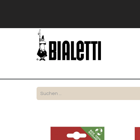
Shop
Stranger Things
Bialetti Exk