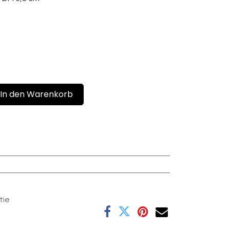
In den Warenkorb
tie
e