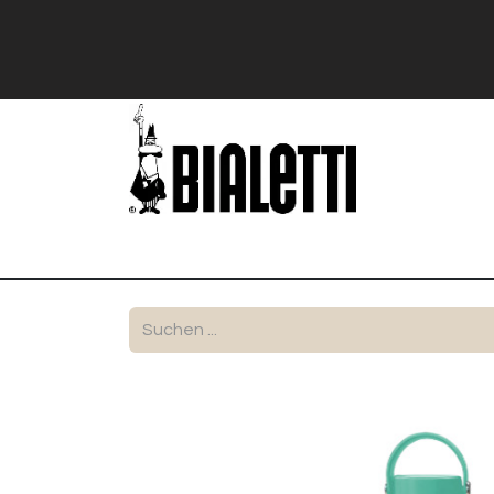
Shop
Stranger Things
Bialetti Exk