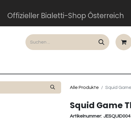
Offizieller Bialetti-Shop Österreich
lusiv
Dolce und Gabbana
Perfetto Moka
Gesch
Alle Produkte
Squid Game
Squid Game T
Artikelnummer:
JESQUID004