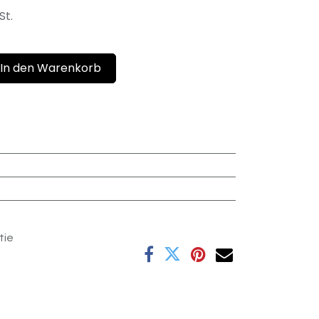
St.
In den Warenkorb
tie
e