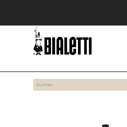
Shop
Stranger Things
Bialetti Exk