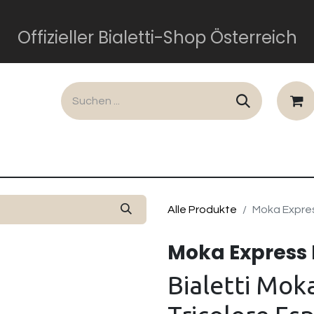
Offizieller Bialetti-Shop Österreich
lusiv
Dolce und Gabbana
Perfetto Moka
Gesch
Alle Produkte
Moka Expres
Moka Express I
Bialetti Moka