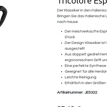
Tricolore Es
Der Klassiker in den italieni
Bringen Sie das italienische
nach Hause.
Der meistverkaufte Espr
Stück
Der Design-Klassiker is
ausgestellt
Aus doppelt gedrehtem,
ergonomischem Griff und
Eine perfekte Synthese 
Geeignet für alle Herdar
Leichte Reinigung
Erhältlich in den Größen
Artikelnummer:
JE5322