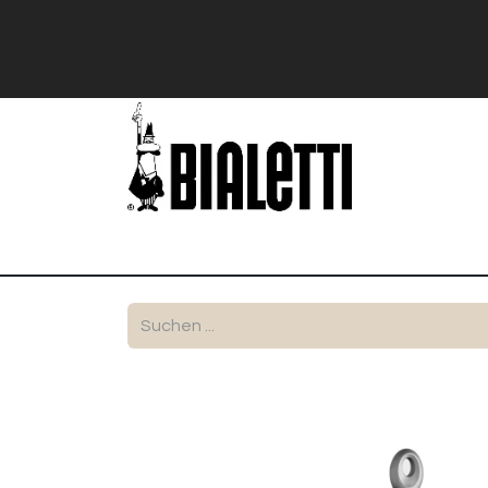
Shop
Stranger Things
Bialetti Exk