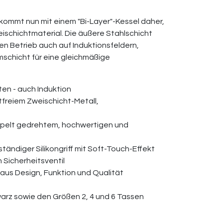
 kommt nun mit einem "Bi-Layer"-Kessel daher,
schichtmaterial. Die äußere Stahlschicht
en Betrieb auch auf Induktionsfeldern,
mschicht für eine gleichmäßige
ten - auch Induktion
stfreiem Zweischicht-Metall,
oppelt gedrehtem, hochwertigen und
tändiger Silikongriff mit Soft-Touch-Effekt
n Sicherheitsventil
aus Design, Funktion und Qualität
hwarz sowie den Größen 2, 4 und 6 Tassen