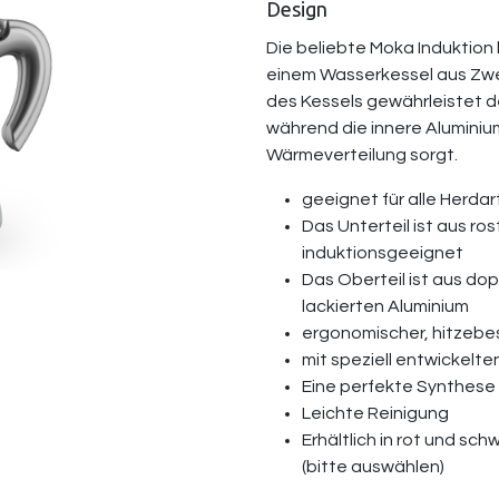
Design
Die beliebte Moka Induktion
einem Wasserkessel aus Zwei
des Kessels gewährleistet d
während die innere Aluminiu
Wärmeverteilung sorgt.
geeignet für alle Herdar
Das Unterteil ist aus ro
induktionsgeeignet
Das Oberteil ist aus d
lackierten Aluminium
ergonomischer, hitzebes
mit speziell entwickelte
Eine perfekte Synthese 
Leichte Reinigung
Erhältlich in rot und sc
(bitte auswählen)