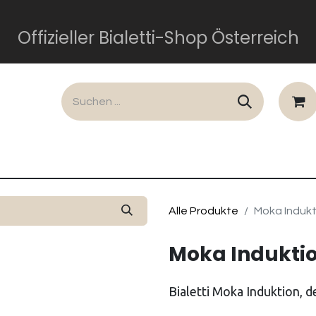
Offizieller Bialetti-Shop Österreich
lusiv
Dolce und Gabbana
Perfetto Moka
Gesch
Alle Produkte
Moka Indukt
Moka Indukti
Bialetti Moka Induktion, d