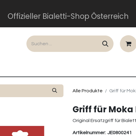
Offizieller Bialetti-Shop Österreich
lusiv
Dolce und Gabbana
Perfetto Moka
Gesch
Alle Produkte
Griff für Mo
Griff für Moka
Original Ersatzgriff für Bia
Artikelnummer:
JE0800241