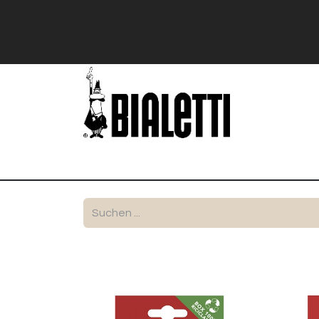
Shop
Stranger Things
Bialetti Exk