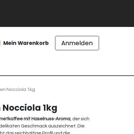
Anmelden
Mein Warenkorb
ichte
en Nocciola 1kg
Nocciola 1kg
metkaffee mit Haselnuss-Aroma
, der sich
delikaten Geschmack auszeichnet. Die
t das reichhaltige Profil und die