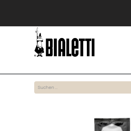
Shop
Stranger Things
Bialetti Exk