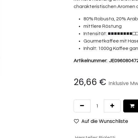
charakteristischen Aromen d
80% Robusta, 20% Arab
mittlere Röstung
Intensität: ■■■■■■■■□□
Gourmetkaffee mit Has
Inhalt: 1000g Kaffee g
Artikelnummer:
JE09608047
26,66
€
Inklusive Mw
Auf die Wunschliste
Hersteller
:
Bialetti