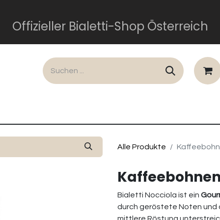
Offizieller Bialetti-Shop Österreich
lusiv
Dolce und Gabbana
Perfetto Moka
Gesch
Alle Produkte
Kaffeebohn
Kaffeebohnen 
Bialetti Nocciola ist ein
Gour
durch geröstete Noten und 
mittlere Röstung unterstreich