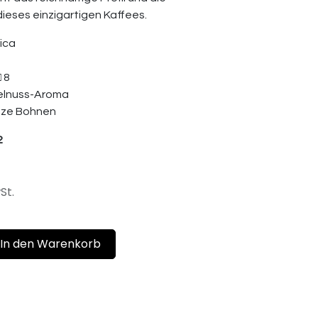
ieses einzigartigen Kaffees.
ica
 8
elnuss-Aroma
anze Bohnen
2
St.
In den Warenkorb