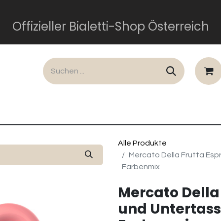
Offizieller Bialetti-Shop Österreich
lusiv
Dolce und Gabbana
Perfetto Moka
Gesch
Alle Produkte
Mercato Della Frutta Es
Farbenmix
Mercato Della
und Untertass