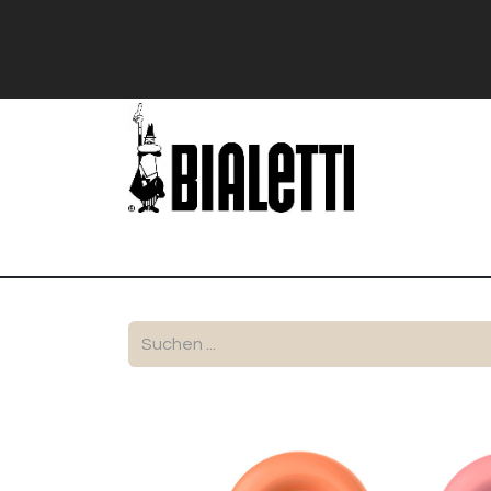
Shop
Stranger Things
Bialetti Exk