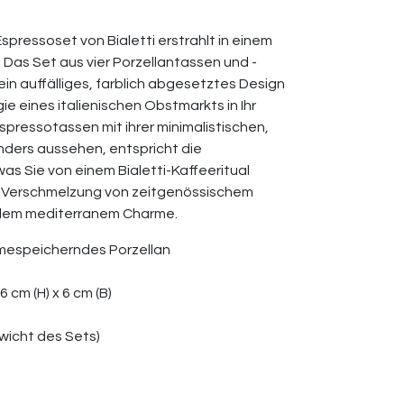
spressoset von Bialetti erstrahlt in einem
 Das Set aus vier Porzellantassen und -
in auffälliges, farblich abgesetztes Design
gie eines italienischen Obstmarkts in Ihr
pressotassen mit ihrer minimalistischen,
ders aussehen, entspricht die
as Sie von einem Bialetti-Kaffeeritual
te Verschmelzung von zeitgenössischem
nellem mediterranem Charme.
rmespeicherndes Porzellan
 cm (H) x 6 cm (B)
wicht des Sets)