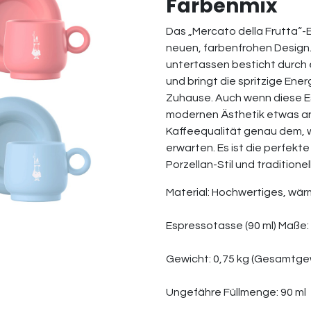
Farbenmix
Das „Mercato della Frutta“-E
neuen, farbenfrohen Design.
untertassen besticht durch e
und bringt die spritzige Ener
Zuhause. Auch wenn diese Es
modernen Ästhetik etwas an
Kaffeequalität genau dem, w
erwarten. Es ist die perfek
Porzellan-Stil und traditio
Material: Hochwertiges, wä
Espressotasse (90 ml) Maße: 6
Gewicht: 0,75 kg (Gesamtge
Ungefähre Füllmenge: 90 ml